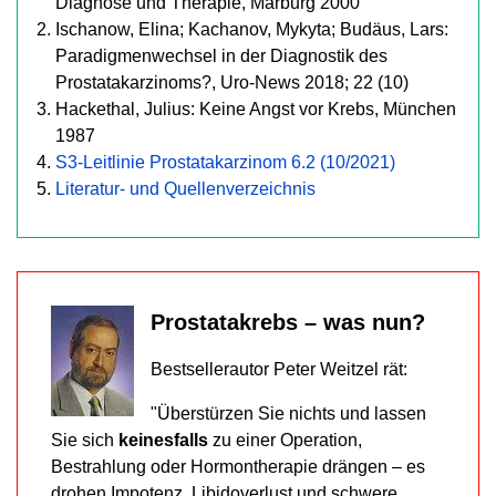
Diagnose und Therapie, Marburg 2000
Ischanow, Elina; Kachanov, Mykyta; Budäus, Lars:
Paradigmenwechsel in der Diagnostik des
Prostatakarzinoms?, Uro-News 2018; 22 (10)
Hackethal, Julius: Keine Angst vor Krebs, München
1987
S3-Leitlinie Prostatakarzinom 6.2 (10/2021)
Literatur- und Quellenverzeichnis
Prostatakrebs – was nun?
Bestsellerautor Peter Weitzel rät:
"Überstürzen Sie nichts und lassen
Sie sich
keinesfalls
zu einer Operation,
Bestrahlung oder Hormontherapie drängen – es
drohen Impotenz, Libidoverlust und schwere